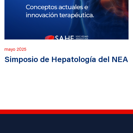
Publicado
mayo 2025
en
Simposio de Hepatología del NEA