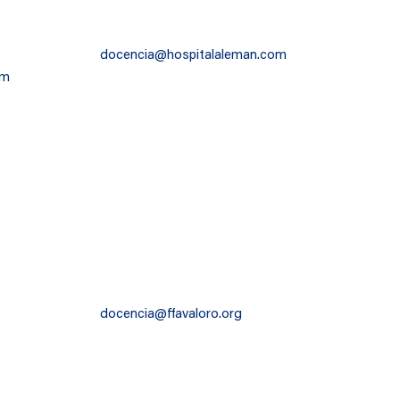
docencia@hospitalaleman.com
om
docencia@ffavaloro.org