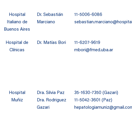
Hospital
Dr. Sebastián
11-5006-6086
Italiano de
Marciano
sebastian.marciano@hospitali
Buenos Aires
Hospital de
Dr. Matías Bori
11-6207-9619
Clínicas
mbori@fmed.uba.ar
Hospital
Dra. Silvia Paz
35-1630-7350 (Gazari)
Muñiz
Dra. Rodriguez
11-5042-3601 (Paz)
Gazari
hepatologiamuniz@gmail.co