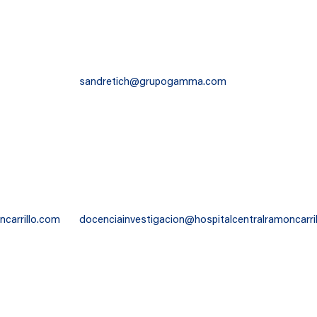
sandretich@grupogamma.com
ncarrillo.com
docenciainvestigacion@hospitalcentralramoncarri