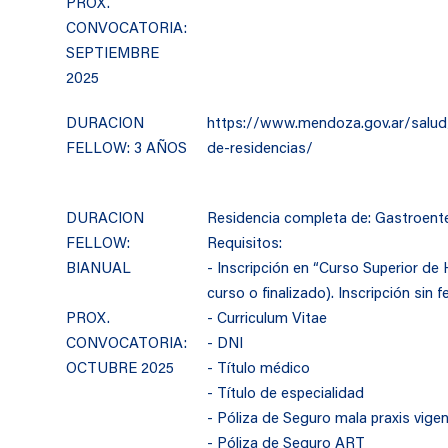
PROX.
CONVOCATORIA:
SEPTIEMBRE
2025
DURACION
https://www.mendoza.gov.ar/salu
FELLOW: 3 AÑOS
de-residencias/
DURACION
Residencia completa de: Gastroenter
FELLOW:
Requisitos:
BIANUAL
- Inscripción en “Curso Superior de
curso o finalizado). Inscripción sin
PROX.
- Curriculum Vitae
CONVOCATORIA:
- DNI
OCTUBRE 2025
- Título médico
- Título de especialidad
- Póliza de Seguro mala praxis vige
- Póliza de Seguro ART