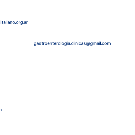
taliano.org.ar
gastroenterologia.clinicas@gmail.com
m