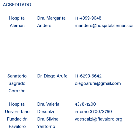
ACREDITADO
Hospital
Dra. Margarita
11-4399-9048
Alemán
Anders
manders@hospitalaleman.c
Sanatorio
Dr. Diego Arufe
11-6293-5642
Sagrado
diegoarufe@gmail.com
Corazón
Hospital
Dra. Valeria
4378-1200
Universitario
Descalzi
interno 3700/3750
Fundación
Dra. Silvina
vdescalzi@ffavaloro.org
Favaloro
Yantorno