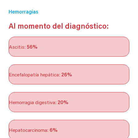
Hemorragias
Al momento del diagnóstico:
Ascitis:
56%
Encefalopatía hepática:
26%
Hemorragia digestiva:
20%
Hepatocarcinoma:
6%