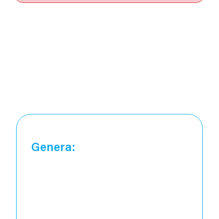
Impacto en el
sistema de salud
La cirrosis es una de las principales causas de
mortalidad hepática a nivel global
Genera: