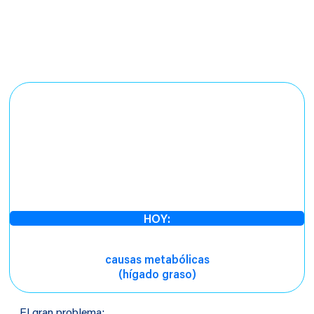
HOY:
predominan
causas metabólicas
(hígado graso)
El gran problema: