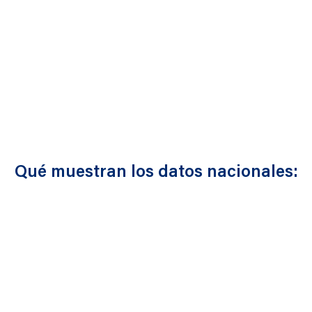
Alimentación rica en productos ultraprocesados
Aumento de obesidad y diabetes
Qué muestran los datos nacionales: