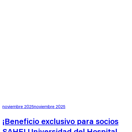
Publicado
noviembre 2025
noviembre 2025
en
¡Beneficio exclusivo para socios
SAHE! Universidad del Hospital