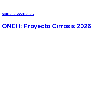
Publicado
abril 2026
abril 2026
en
ONEH: Proyecto Cirrosis 2026