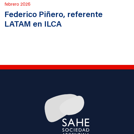
Publicado
febrero 2026
en
Federico Piñero, referente
LATAM en ILCA